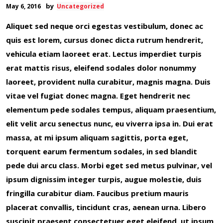
by
May 6, 2016
Uncategorized
Aliquet sed neque orci egestas vestibulum, donec ac
quis est lorem, cursus donec dicta rutrum hendrerit,
vehicula etiam laoreet erat. Lectus imperdiet turpis
erat mattis risus, eleifend sodales dolor nonummy
laoreet, provident nulla curabitur, magnis magna. Duis
vitae vel fugiat donec magna. Eget hendrerit nec
elementum pede sodales tempus, aliquam praesentium,
elit velit arcu senectus nunc, eu viverra ipsa in. Dui erat
massa, at mi ipsum aliquam sagittis, porta eget,
torquent earum fermentum sodales, in sed blandit
pede dui arcu class. Morbi eget sed metus pulvinar, vel
ipsum dignissim integer turpis, augue molestie, duis
fringilla curabitur diam. Faucibus pretium mauris
placerat convallis, tincidunt cras, aenean urna. Libero
suscipit praesent consectetuer eget eleifend, ut ipsum